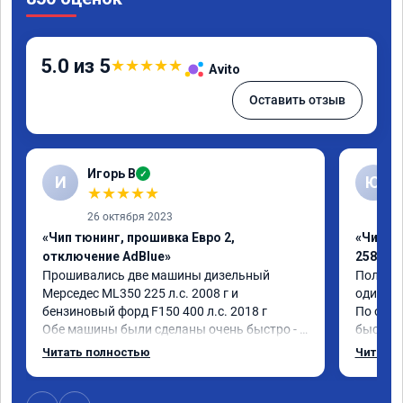
5.0 из 5
★
★
★
★
★
Avito
Оставить отзыв
Игорь В
✓
И
Ю
★
★
★
★
★
26 октября 2023
«Чип тюнинг, прошивка Евро 2,
«Чип т
отключение AdBlue»
258 лс»
Прошивались две машины дизельный 
Получил
Мерседес ML350 225 л.с. 2008 г и 
один ден
бензиновый форд F150 400 л.с. 2018 г

По ощущ
Обе машины были сделаны очень быстро - 
быстрее
прошивка качественная, расход упал, 
передач
Читать полностью
Читать 
реакция на педаль стала много лучше, 
выполне
приятно ездить.

спасиб
Получил рекомендации по дальнейшей 