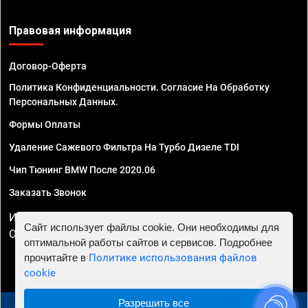
Правовая информация
Договор-Оферта
Политика Конфиденциальности. Согласие На Обработку
Персональных Данных.
Формы Оплаты
Удаление Сажевого Фильтра На Турбо Дизеле TDI
Чип Тюнинг BMW После 2020.06
Заказать Звонок
ИП Смирнов Георгий Павлович. ИНН 781302555843,
Сайт использует файлы cookie. Они необходимы для
ОГРНИП 324470400032610
оптимальной работы сайтов и сервисов. Подробнее
прочитайте в
Политике использования файлов
cookie
Разрешить все
© 2010 - 2026 Чип тюнинг в Курске - Автосервис "Евро