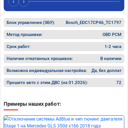
‹
›
эксплуатации, а так же существенный 
дисконт на стоимость удаленных 
катализаторов.

Блок управления (ЭБУ):
Очень рекомендую ребят, знают что делают 
Bosch_EDC17CP46_TC1797
и делают это хорошо!
Метод прошивки:
OBD PCM
Срок работ:
1-2 часа
Наличие откатанных прошивок:
В наличии
Возможна индивидуальная настройка:
Да, без доплат
Прошито авто с этим ДВС (на 01.2026):
72
Примеры наших работ: