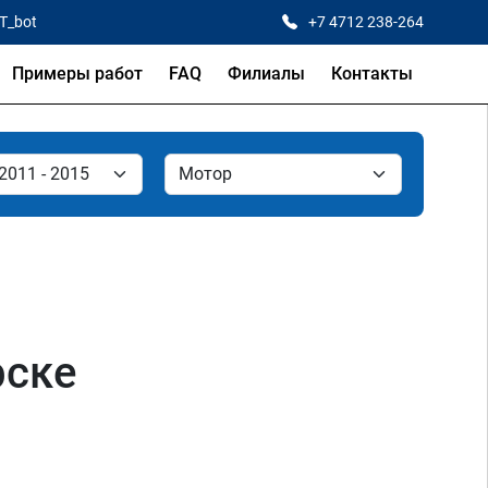
CT_bot
+7 4712 238-264
Примеры работ
FAQ
Филиалы
Контакты
рске