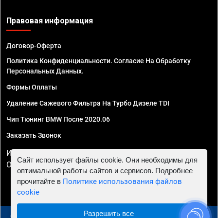
Правовая информация
Договор-Оферта
Политика Конфиденциальности. Согласие На Обработку
Персональных Данных.
Формы Оплаты
Удаление Сажевого Фильтра На Турбо Дизеле TDI
Чип Тюнинг BMW После 2020.06
Заказать Звонок
ИП Смирнов Георгий Павлович. ИНН 781302555843,
Сайт использует файлы cookie. Они необходимы для
ОГРНИП 324470400032610
оптимальной работы сайтов и сервисов. Подробнее
прочитайте в
Политике использования файлов
cookie
Разрешить все
© 2010 - 2026 Чип тюнинг в Курске - Автосервис "Евро