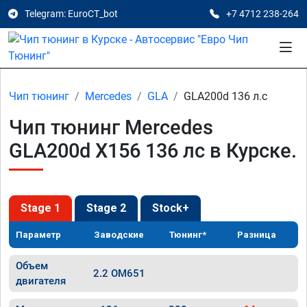
Telegram: EuroCT_bot
+7 4712 238-264
Чип тюнинг
Mercedes
GLA
GLA200d 136 л.с
Чип тюнинг Mercedes
GLA200d X156 136 лс в Курске.
Stage 1
Stage 2
Stock+
Параметр
Заводские
Тюнинг*
Разница
Объем
2.2 OM651
двигателя