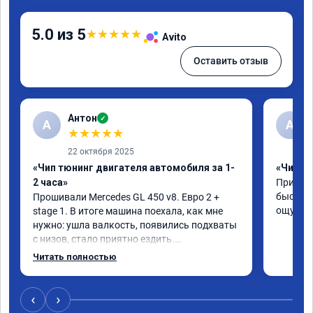
5.0 из 5
★
★
★
★
★
Avito
Оставить отзыв
Антон
✓
А
A
★
★
★
★
★
22 октября 2025
«Чип тюнинг двигателя автомобиля за 1-
«Чип тю
2 часа»
Приняли
быстро!
Прошивали Mercedes GL 450 v8. Евро 2 + 
ощутима
stage 1. В итоге машина поехала, как мне 
нужно: ушла валкость, появились подхваты 
с низов, стало приятно ездить.

Одни из лучших трат, в авто! 🔥
Читать полностью
‹
›