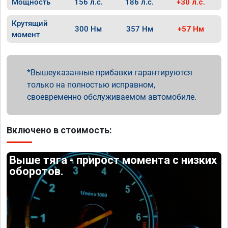
Мощность
156 л.с.
186 л.с.
+30 л.с.
Крутящий
300 Нм
357 Нм
+57 Нм
момент
Вышеуказанные прибавки гарантируются
только на полностью исправном,
своевременно обслуживаемом автомобиле.
Включено в стоимость:
Выше тяга - прирост момента с низких
оборотов.