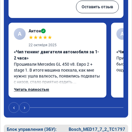
Оставить отзыв
Антон
✓
А
A
★
★
★
★
★
22 октября 2025
«Чип тюнинг двигателя автомобиля за 1-
«Чип тю
2 часа»
Приняли
быстро!
Прошивали Mercedes GL 450 v8. Евро 2 + 
ощутима
stage 1. В итоге машина поехала, как мне 
нужно: ушла валкость, появились подхваты 
с низов, стало приятно ездить.

Одни из лучших трат, в авто! 🔥
Читать полностью
‹
›
Блок управления (ЭБУ):
Bosch_MED17_7_2_TC1797