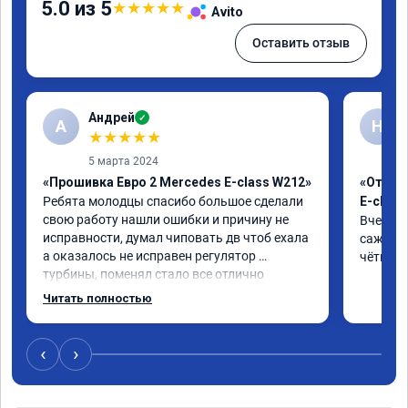
5.0 из 5
★
★
★
★
★
Avito
Оставить отзыв
Андрей
✓
А
Н
★
★
★
★
★
5 марта 2024
«Прошивка Евро 2 Mercedes E-class W212»
«Отклю
Ребята молодцы спасибо большое сделали 
E-class
свою работу нашли ошибки и причину не 
Вчера п
исправности, думал чиповать дв чтоб ехала 
сажевый
а оказалось не исправен регулятор 
чётко. 
турбины, поменял стало все отлично
Читать полностью
‹
›