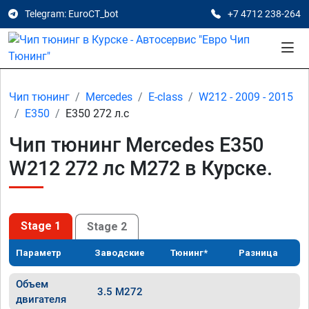
Telegram: EuroCT_bot
+7 4712 238-264
Чип тюнинг
Mercedes
E-class
W212 - 2009 - 2015
E350
E350 272 л.с
Чип тюнинг Mercedes E350
W212 272 лс M272 в Курске.
Stage 1
Stage 2
Параметр
Заводские
Тюнинг*
Разница
Объем
3.5 M272
двигателя