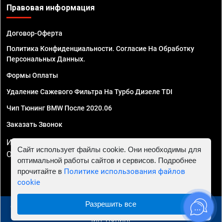
Правовая информация
Договор-Оферта
Политика Конфиденциальности. Согласие На Обработку
Персональных Данных.
Формы Оплаты
Удаление Сажевого Фильтра На Турбо Дизеле TDI
Чип Тюнинг BMW После 2020.06
Заказать Звонок
ИП Смирнов Георгий Павлович. ИНН 781302555843,
Сайт использует файлы cookie. Они необходимы для
ОГРНИП 324470400032610
оптимальной работы сайтов и сервисов. Подробнее
прочитайте в
Политике использования файлов
cookie
Разрешить все
© 2010 - 2026 Чип тюнинг в Курске - Автосервис "Евро
Чип Тюнинг"