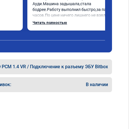
Ауди.Машина задышала,стала 
бодрее.Работу выполнил быстро,за пару 
часов.По цене ничего лишнего не взял,всё 
как договаривались заранее.После 
Читать полностью
работы возникали вопросы,всегда 
консультировал и был на связи.Теперь 
знаю,куда ехать в случае поломки 
авто.Однозначно рекомендую Алексея 
как грамотного специалиста!
 PCM 1.4 VR / Подключение к разъему ЭБУ Bitbox
ивок:
В наличии