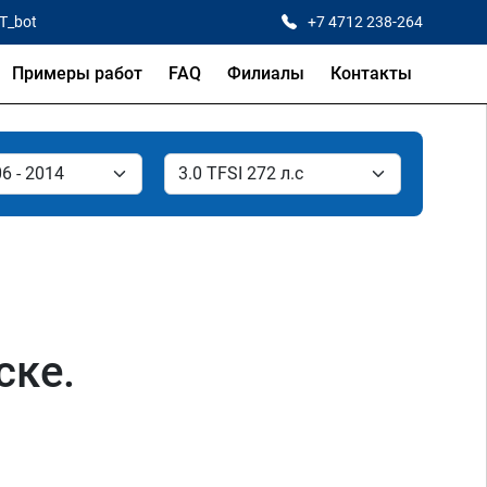
CT_bot
+7 4712 238-264
Примеры работ
FAQ
Филиалы
Контакты
ске.