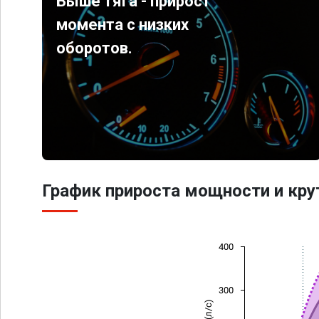
Выше тяга - прирост
момента с низких
оборотов.
График прироста мощности и кр
400
300