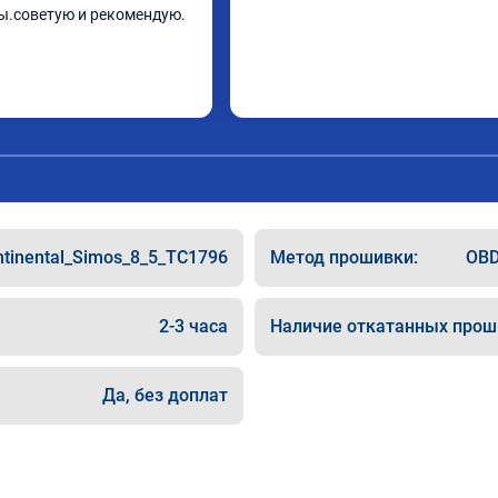
ы.советую и рекомендую.
ntinental_Simos_8_5_TC1796
Метод прошивки:
OBD
2-3 часа
Наличие откатанных прош
Да, без доплат