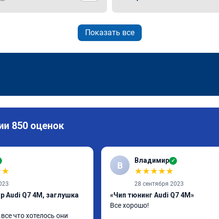
Показать все
ии 850 оценок
Владимир
✓
В
★
★
★
★
★
★
★
023
28 сентября 2023
р Audi Q7 4M, заглушка
«Чип тюнинг Audi Q7 4M»
Все хорошо!
все что хотелось они 