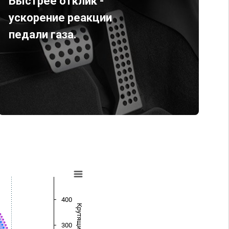
Быстрее отклик -
ускорение реакции
педали газа.
400
300