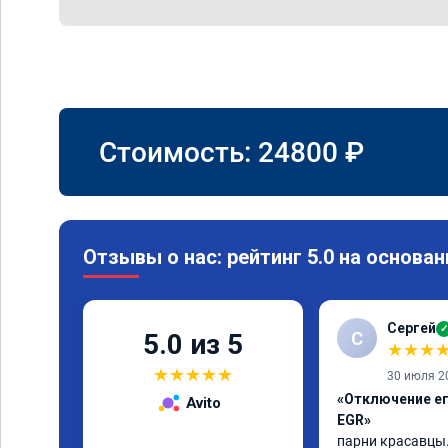
Стоимость:
24800
₽
Отзывы о нас: рейтинг 5.0 на основан
Сергей
✓
С
5.0 из 5
★
★
★
★
★
★
★
★
30 июля 2
«Отключение ег
Avito
EGR»
парни красавцы.