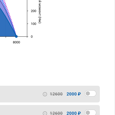
Крутящий момент (Нм)
200
100
0
8000
)
12600
2000 ₽
12600
2000 ₽