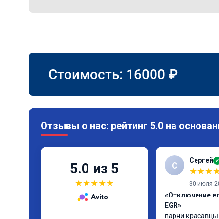
Стоимость:
16000
₽
Отзывы о нас: рейтинг 5.0 на основан
Сергей
✓
С
5.0 из 5
★
★
★
★
★
★
★
★
30 июля 2
«Отключение ег
Avito
EGR»
парни красавцы.