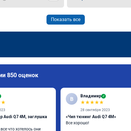
Показать все
ии 850 оценок
Владимир
✓
В
★
★
★
★
★
★
★
023
28 сентября 2023
р Audi Q7 4M, заглушка
«Чип тюнинг Audi Q7 4M»
Все хорошо!
все что хотелось они 