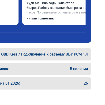
Ауди.Машина задышала,стала 
бодрее.Работу выполнил быстро,за пару 
часов.По цене ничего лишнего не взял,всё 
как договаривались заранее.После 
Читать полностью
работы возникали вопросы,всегда 
консультировал и был на связи.Теперь 
знаю,куда ехать в случае поломки 
авто.Однозначно рекомендую Алексея 
как грамотного специалиста!
OBD Kess / Подключение к разъему ЭБУ PCM 1.4
ивок:
В наличии
на 01.2026):
26