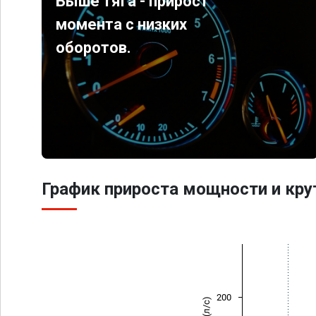
Выше тяга - прирост
момента с низких
оборотов.
График прироста мощности и кр
200