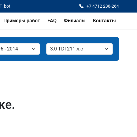
CT_bot
+7 4712 238-264
Примеры работ
FAQ
Филиалы
Контакты
ке.