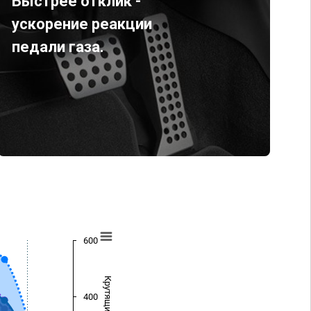
Быстрее отклик -
ускорение реакции
педали газа.
600
400