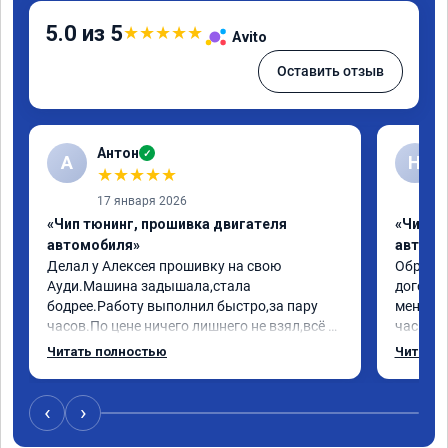
5.0 из 5
★
★
★
★
★
Avito
Оставить отзыв
Антон
✓
А
Н
★
★
★
★
★
17 января 2026
«Чип тюнинг, прошивка двигателя
«Чип т
автомобиля»
автомо
Делал у Алексея прошивку на свою 
Обратилс
Ауди.Машина задышала,стала 
договор
бодрее.Работу выполнил быстро,за пару 
меня вс
часов.По цене ничего лишнего не взял,всё 
час все
как договаривались заранее.После работы 
Арман с
Читать полностью
Читать 
возникали вопросы,всегда консультировал 
летела а
и был на связи.Теперь знаю,куда ехать в 
личку А
случае поломки авто.Однозначно 
может 
‹
›
рекомендую Алексея как грамотного 
спасибо 
специалиста!