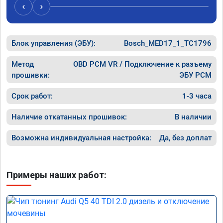
случае поломки авто.Однозначно 
может 
‹
›
рекомендую Алексея как грамотного 
спасибо 
специалиста!
Блок управления (ЭБУ):
Bosch_MED17_1_TC1796
Метод
OBD PCM VR / Подключение к разъему
прошивки:
ЭБУ PCM
Срок работ:
1-3 часа
Наличие откатанных прошивок:
В наличии
Возможна индивидуальная настройка:
Да, без доплат
Примеры наших работ: