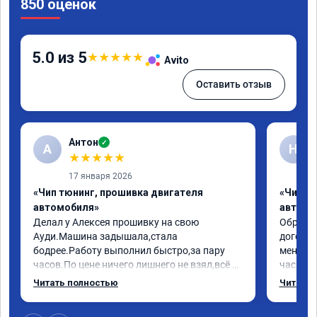
850 оценок
5.0 из 5
★
★
★
★
★
Avito
Оставить отзыв
Антон
✓
А
Н
★
★
★
★
★
17 января 2026
«Чип тюнинг, прошивка двигателя
«Чип т
автомобиля»
автомо
Делал у Алексея прошивку на свою 
Обратилс
Ауди.Машина задышала,стала 
договор
бодрее.Работу выполнил быстро,за пару 
меня вс
часов.По цене ничего лишнего не взял,всё 
час все
как договаривались заранее.После работы 
Арман с
Читать полностью
Читать 
возникали вопросы,всегда консультировал 
летела а
и был на связи.Теперь знаю,куда ехать в 
личку А