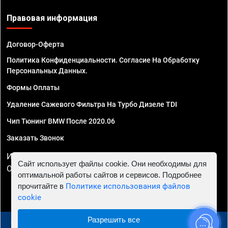
Правовая информация
Договор-Оферта
Политика Конфиденциальности. Согласие На Обработку
Персональных Данных.
Формы Оплаты
Удаление Сажевого Фильтра На Турбо Дизеле TDI
Чип Тюнинг BMW После 2020.06
Заказать Звонок
ИП Смирнов Георгий Павлович. ИНН 781302555843,
Сайт использует файлы cookie. Они необходимы для
ОГРНИП 324470400032610
оптимальной работы сайтов и сервисов. Подробнее
прочитайте в
Политике использования файлов
cookie
Разрешить все
© 2010 - 2026 Чип тюнинг в Курске - Автосервис "Евро