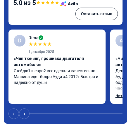
5.0 из 5
★
★
★
★
★
Avito
Оставить отзыв
Dima
✓
D
А
★
★
★
★
★
1 декабря 2025
«Чип тюнинг, прошивка двигателя
«Чип т
автомобиля»
автомо
Стейдж1 и евро2 все сделали качественно. 
Делал у
Машина едет бодро Ауди а4 2012г Быстро и 
Ауди.Ма
надежно от души
бодрее.
часов.П
как дог
Читать 
возника
и был н
случае 
‹
›
рекомен
специал