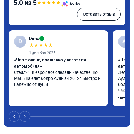
5.0 из 5
★
★
★
★
★
Avito
Оставить отзыв
Dima
✓
D
А
★
★
★
★
★
1 декабря 2025
«Чип тюнинг, прошивка двигателя
«Чип т
автомобиля»
автомо
Стейдж1 и евро2 все сделали качественно. 
Делал у
Машина едет бодро Ауди а4 2012г Быстро и 
Ауди.Ма
надежно от души
бодрее.
часов.П
как дог
Читать 
возника
и был н
случае 
‹
›
рекомен
специал