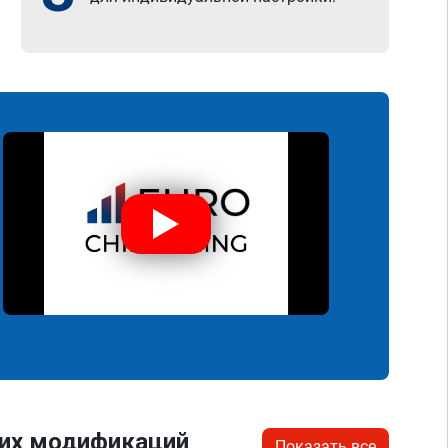
гих модификаций
Показать все