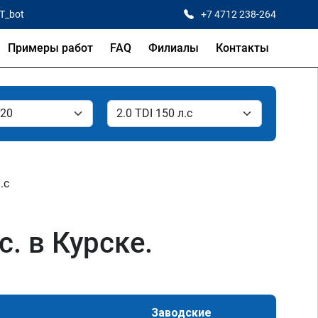
CT_bot
+7 4712 238-264
Примеры работ
FAQ
Филиалы
Контакты
.с
с. в Курске.
Заводские