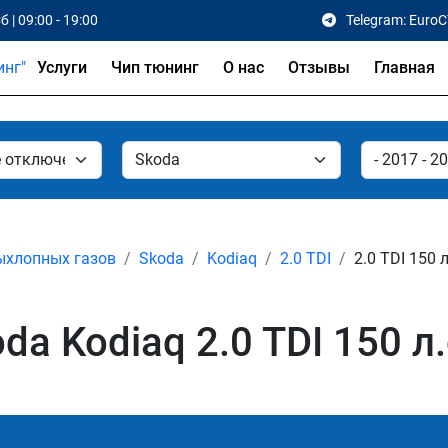
б | 09:00 - 19:00
Telegram: Euro
Услуги
Чип тюнинг
О нас
Отзывы
Главная
ыхлопных газов
Skoda
Kodiaq
2.0 TDI
2.0 TDI 150 л
a Kodiaq 2.0 TDI 150 л.