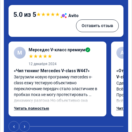
5.0 из 5
★
★
★
★
★
Avito
Оставить отзыв
Мерседес V-класс премиум
✓
М
A
★
★
★
★
★
12 декабря 2024
«Чип тюнинг Mercedes V-class W447»
«Отклю
Загрузили новую программу mercedes v-
V-class
class езжу тестирую объективно 
Сделали
переключение передач стало эластичнее в 
Всё раб
пробках пока не могу протестировать 
Промони
динамику разгона Но объективно она 
Всё рас
увеличилась
Читать полностью
Читать 
‹
›