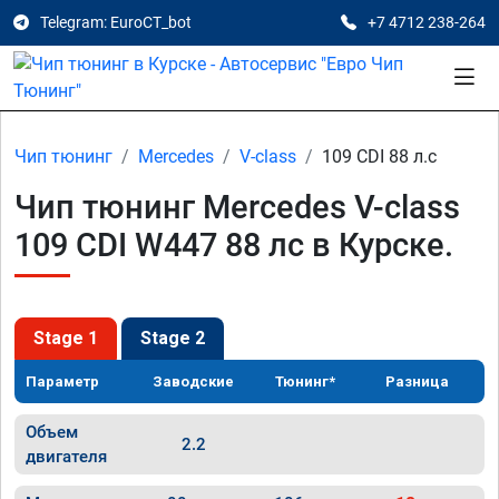
Telegram: EuroCT_bot
+7 4712 238-264
Чип тюнинг
Mercedes
V-class
109 CDI 88 л.с
Чип тюнинг Mercedes V-class
109 CDI W447 88 лс в Курске.
Stage 1
Stage 2
Параметр
Заводские
Тюнинг*
Разница
Объем
2.2
двигателя