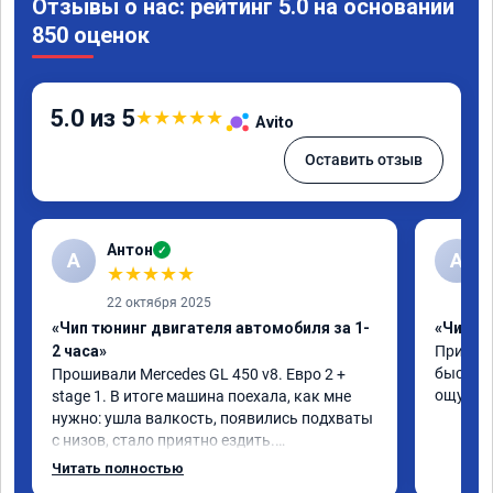
Отзывы о нас: рейтинг 5.0 на основании
850 оценок
5.0 из 5
★
★
★
★
★
Avito
Оставить отзыв
Антон
✓
А
A
★
★
★
★
★
22 октября 2025
«Чип тюнинг двигателя автомобиля за 1-
«Чип тю
2 часа»
Приняли
быстро!
Прошивали Mercedes GL 450 v8. Евро 2 + 
ощутима
stage 1. В итоге машина поехала, как мне 
нужно: ушла валкость, появились подхваты 
с низов, стало приятно ездить.

Одни из лучших трат, в авто! 🔥
Читать полностью