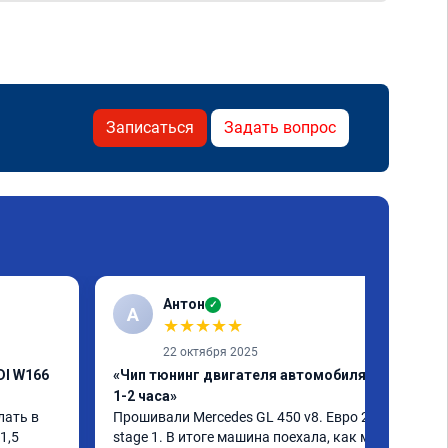
Записаться
Задать вопрос
Антон
✓
А
★
★
★
★
★
22 октября 2025
DI W166
«Чип тюнинг двигателя автомобиля за
1-2 часа»
ать в 
Прошивали Mercedes GL 450 v8. Евро 2 + 
,5 
stage 1. В итоге машина поехала, как мне 