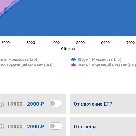
2000
3000
4000
5000
6000
7000
Об/мин
кая мощность (лс)
Stage 1 Мощность (лс)
кой крутящий момент (Нм)
Stage 1 Крутящий момент (Нм
13800
2000 ₽
Отключение ЕГР
13800
2000 ₽
Отстрелы