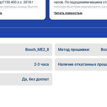
F150 400 л.с. 2018 г

часов. По ощущениям машина ста
 сделаны очень быстро - 
гораздо быстрее реагировать на г
венная, расход упал, 
менять передачи, очень доволен 
ью
Читать полностью
ь стала много лучше, 
скоростью выполнения и изменен
машине. спасибо
дации по дальнейшей 
 так же существенный 
мость удаленных 
ю ребят, знают что 
Bosch_ME2_8
Метод прошивки:
Boo
 это хорошо!
2-3 часа
Наличие откатанных прош
Да, без доплат