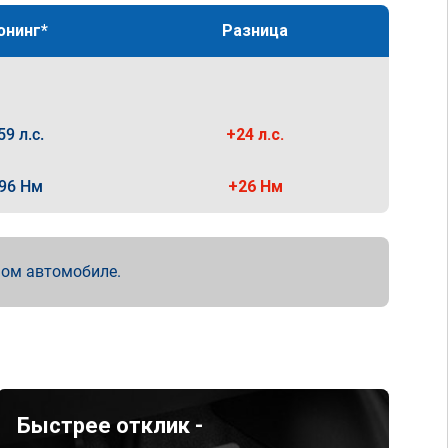
юнинг*
Разница
59 л.с.
+24 л.с.
96 Нм
+26 Нм
мом автомобиле.
Быстрее отклик -