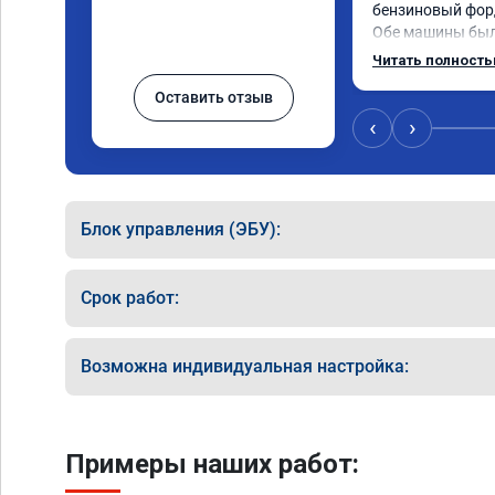
бензиновый форд 
Обе машины были
прошивка качест
Читать полност
реакция на педал
Оставить отзыв
приятно ездить.

Получил рекомен
‹
›
эксплуатации, а
дисконт на стои
катализаторов.

Очень рекоменду
Блок управления (ЭБУ):
делают и делают
Срок работ:
Возможна индивидуальная настройка:
Примеры наших работ: