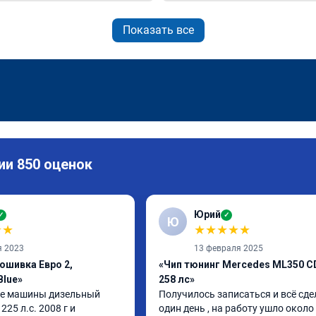
Показать все
ии 850 оценок
Юрий
✓
✓
Ю
★
★
★
★
★
★
★
я 2023
13 февраля 2025
ошивка Евро 2,
«Чип тюнинг Mercedes ML350 C
Blue»
258 лс»
е машины дизельный 
Получилось записаться и всё сдел
25 л.с. 2008 г и 
один день , на работу ушло около 1