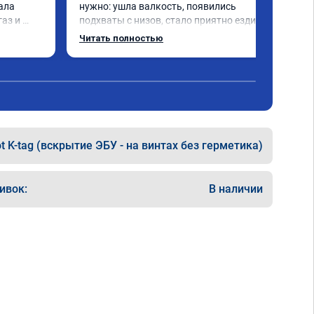
ла 
нужно: ушла валкость, появились 
аз и 
подхваты с низов, стало приятно ездить.

Одни из лучших трат, в авто! 🔥
Читать полностью
иями в 
t K-tag (вскрытие ЭБУ - на винтах без герметика)
ивок:
В наличии