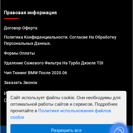
Правовая информация
Договор-Оферта
Политика Конфиденциальности. Согласие На Обработку
Персональных Данных.
Формы Оплаты
Удаление Сажевого Фильтра На Турбо Дизеле TDI
Чип Тюнинг BMW После 2020.06
Заказать Звонок
ИП Смирнов Георгий Павлович. ИНН 781302555843,
Сайт использует файлы cookie. Они необходимы для
ОГРНИП 324470400032610
оптимальной работы сайтов и сервисов. Подробнее
прочитайте в
Политике использования файлов
cookie
Разрешить все
© 2010 - 2026 Чип тюнинг в Курске - Автосервис "Евро