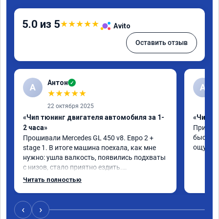
5.0 из 5
★
★
★
★
★
Avito
Оставить отзыв
Антон
✓
А
A
★
★
★
★
★
22 октября 2025
«Чип тюнинг двигателя автомобиля за 1-
«Чип тю
2 часа»
Приняли
быстро!
Прошивали Mercedes GL 450 v8. Евро 2 + 
ощутима
stage 1. В итоге машина поехала, как мне 
нужно: ушла валкость, появились подхваты 
с низов, стало приятно ездить.

Одни из лучших трат, в авто! 🔥
Читать полностью
‹
›