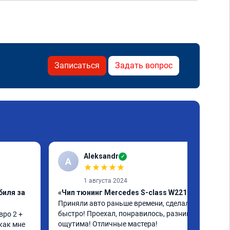
Записаться
Задать вопрос
Aleksandr
✓
A
★
★
★
★
★
1 августа 2024
биля за
«Чип тюнинг Mercedes S-class W221»
Приняли авто раньше времени, сделали 
быстро! Проехал, понравилось, разница 
ро 2 + 
ощутима! Отличные мастера!
как мне 