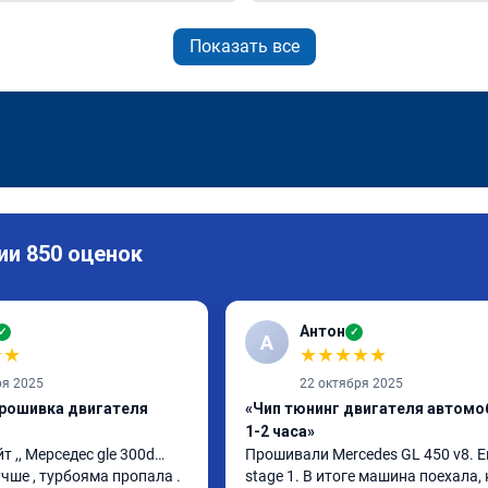
Показать все
ии 850 оценок
Антон
✓
✓
А
★
★
★
★
★
★
★
ря 2025
22 октября 2025
прошивка двигателя
«Чип тюнинг двигателя автомо
1-2 часа»
т ,, Мерседес gle 300d… 
Прошивали Mercedes GL 450 v8. Ев
чше , турбояма пропала . 
stage 1. В итоге машина поехала, 