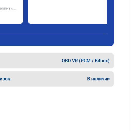
 
ездить.

OBD VR (PCM / Bitbox)
ивок:
В наличии