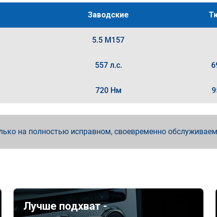
Заводские
Т
5.5 M157
557 л.с.
6
720 Нм
9
лько на полностью исправном, своевременно обслуживае
Лучше подхват -