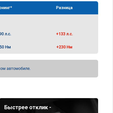
юнинг*
Разница
90 л.с.
+133 л.с.
50 Нм
+230 Нм
мом автомобиле.
Быстрее отклик -