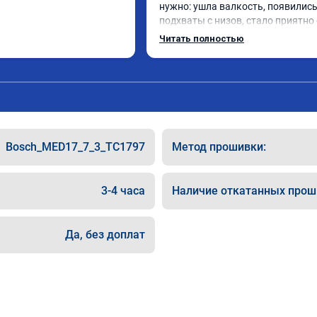
нужно: ушла валкость, появились
подхваты с низов, стало приятно 
Одни из лучших трат, в авто! 🔥
Читать полностью
Bosch_MED17_7_3_TC1797
Метод прошивки:
3-4 часа
Наличие откатанных прош
Да, без доплат