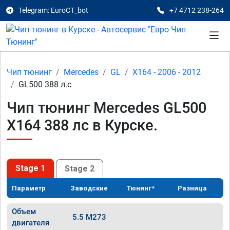
Telegram: EuroCT_bot
+7 4712 238-264
Чип тюнинг
Mercedes
GL
X164 - 2006 - 2012
GL500 388 л.с
Чип тюнинг Mercedes GL500
X164 388 лс в Курске.
Stage 1
Stage 2
Параметр
Заводские
Тюнинг*
Разница
Объем
5.5 M273
двигателя