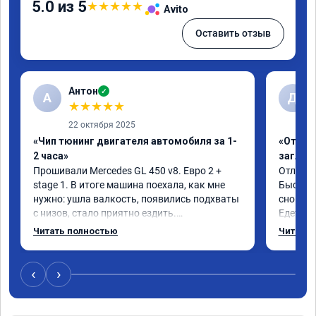
5.0 из 5
★
★
★
★
★
Avito
Оставить отзыв
Антон
✓
А
Д
★
★
★
★
★
22 октября 2025
«Чип тюнинг двигателя автомобиля за 1-
«Отключ
2 часа»
заглуш
Прошивали Mercedes GL 450 v8. Евро 2 + 
Отличны
stage 1. В итоге машина поехала, как мне 
Быстро 
нужно: ушла валкость, появились подхваты 
снова м
с низов, стало приятно ездить.

Едет от
Одни из лучших трат, в авто! 🔥
Спасибо
Читать полностью
Читать 
Рекомен
‹
›