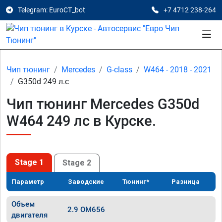
Telegram: EuroCT_bot
+7 4712 238-264
Чип тюнинг
Mercedes
G-class
W464 - 2018 - 2021
G350d 249 л.с
Чип тюнинг Mercedes G350d
W464 249 лс в Курске.
Stage 1
Stage 2
Параметр
Заводские
Тюнинг*
Разница
Объем
2.9 OM656
двигателя