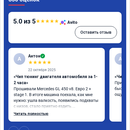
5.0 из 5
★
★
★
★
★
Avito
Оставить отзыв
Антон
✓
А
A
★
★
★
★
★
22 октября 2025
«Чип тюнинг двигателя автомобиля за 1-
«Чип тю
2 часа»
Приняли
быстро!
Прошивали Mercedes GL 450 v8. Евро 2 + 
ощутима
stage 1. В итоге машина поехала, как мне 
нужно: ушла валкость, появились подхваты 
с низов, стало приятно ездить.

Одни из лучших трат, в авто! 🔥
Читать полностью