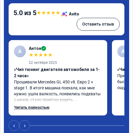
5.0 из 5
★
★
★
★
★
Avito
Оставить отзыв
Антон
✓
А
A
★
★
★
★
★
22 октября 2025
«Чип тюнинг двигателя автомобиля за 1-
«Чип тю
2 часа»
Приняли
быстро!
Прошивали Mercedes GL 450 v8. Евро 2 + 
ощутима
stage 1. В итоге машина поехала, как мне 
нужно: ушла валкость, появились подхваты 
с низов, стало приятно ездить.

Одни из лучших трат, в авто! 🔥
Читать полностью
‹
›