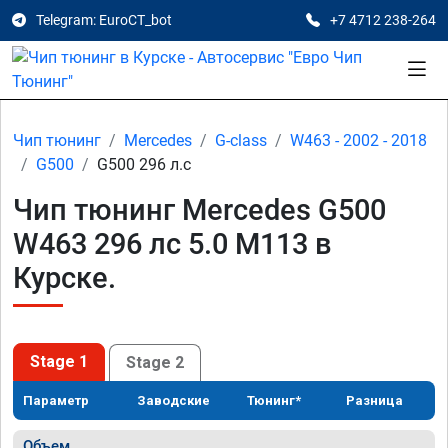
Telegram: EuroCT_bot
+7 4712 238-264
Чип тюнинг
Mercedes
G-class
W463 - 2002 - 2018
G500
G500 296 л.с
Чип тюнинг Mercedes G500
W463 296 лс 5.0 M113 в
Курске.
Stage 1
Stage 2
Параметр
Заводские
Тюнинг*
Разница
Объем