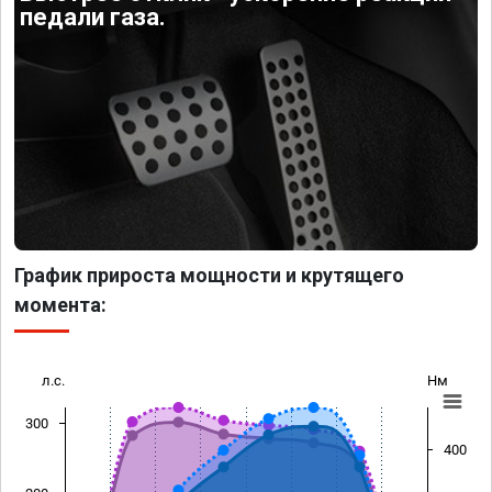
педали газа.
График прироста мощности и крутящего
момента:
л.с.
Нм
300
400