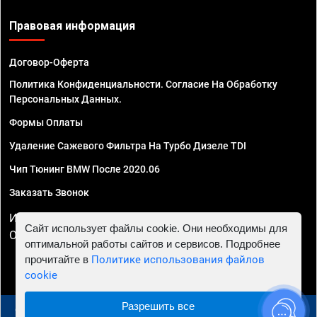
Правовая информация
Договор-Оферта
Политика Конфиденциальности. Согласие На Обработку
Персональных Данных.
Формы Оплаты
Удаление Сажевого Фильтра На Турбо Дизеле TDI
Чип Тюнинг BMW После 2020.06
Заказать Звонок
ИП Смирнов Георгий Павлович. ИНН 781302555843,
Сайт использует файлы cookie. Они необходимы для
ОГРНИП 324470400032610
оптимальной работы сайтов и сервисов. Подробнее
прочитайте в
Политике использования файлов
cookie
Разрешить все
© 2010 - 2026 Чип тюнинг в Курске - Автосервис "Евро