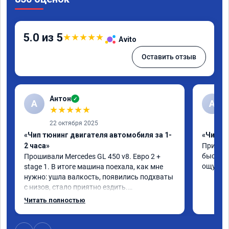
5.0 из 5
★
★
★
★
★
Avito
Оставить отзыв
Антон
✓
А
A
★
★
★
★
★
22 октября 2025
«Чип тюнинг двигателя автомобиля за 1-
«Чип тю
2 часа»
Приняли
быстро!
Прошивали Mercedes GL 450 v8. Евро 2 + 
ощутима
stage 1. В итоге машина поехала, как мне 
нужно: ушла валкость, появились подхваты 
с низов, стало приятно ездить.

Одни из лучших трат, в авто! 🔥
Читать полностью