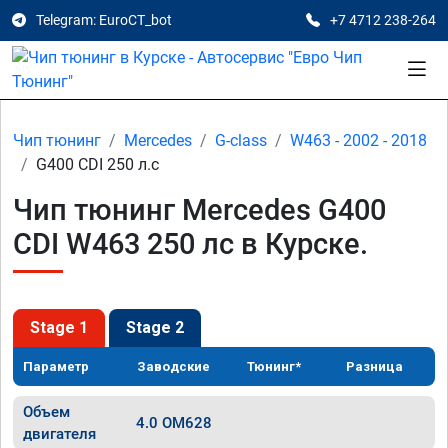
Telegram: EuroCT_bot
+7 4712 238-264
Чип тюнинг
Mercedes
G-class
W463 - 2002 - 2018
G400 CDI 250 л.с
Чип тюнинг Mercedes G400
CDI W463 250 лс в Курске.
Stage 1
Stage 2
Параметр
Заводские
Тюнинг*
Разница
Объем
4.0 OM628
двигателя