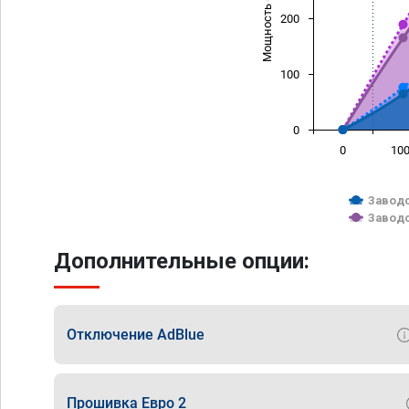
Мощность (л/с)
200
100
0
0
10
Заводс
Заводс
Дополнительные опции:
Отключение AdBlue
Прошивка Евро 2