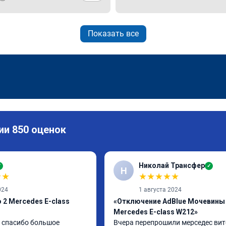
Показать все
ии 850 оценок
Николай Трансфер
✓
✓
Н
★
★
★
★
★
★
★
024
1 августа 2024
 2 Mercedes E-class
«Отключение AdBlue Мочевины
Mercedes E-class W212»
спасибо большое 
Вчера перепрошили мерседес вито