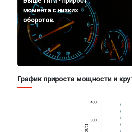
Выше тяга - прирост
момента с низких
оборотов.
График прироста мощности и кр
400
300