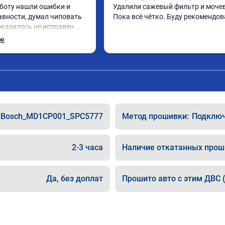
боту нашли ошибки и 
Удалили сажевый фильтр и мочев
авности, думал чиповать 
Пока всё чётко. Буду рекомендов
оказалось не исправен 
ы, поменял стало все 
ью
Bosch_MD1CP001_SPC5777
Метод прошивки:
Подключе
2-3 часа
Наличие откатанных прош
Да, без доплат
Прошито авто с этим ДВС (