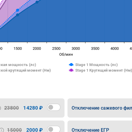
00
1500
2000
2500
3000
3500
4000
4
Об/мин
кая мощность (лс)
Stage 1 Мощность (лс)
кой крутящий момент (Нм)
Stage 1 Крутящий момент (Нм
23800
14280 ₽
Отключение сажевого фил
15000
2000 ₽
Отключение ЕГР