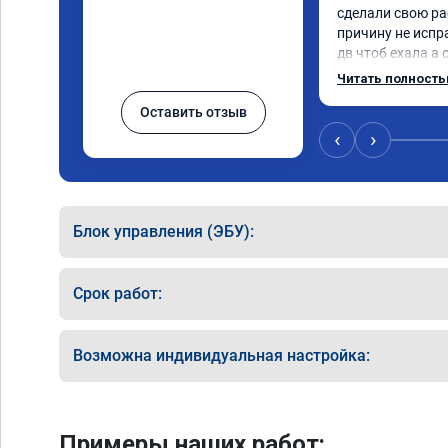
сделали свою ра
причину не испр
дв чтоб ехала а 
регулятор турбин
Читать полност
отлично
Оставить отзыв
‹
›
Блок управления (ЭБУ):
Срок работ:
Возможна индивидуальная настройка:
Примеры наших работ: