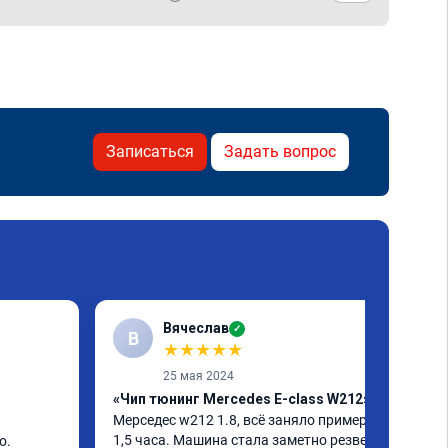
Записаться
Задать вопрос
Вячеслав
✓
В
★
★
★
★
★
25 мая 2024
«Чип тюнинг Mercedes E-class W212»
Мерседес w212 1.8, всё заняло примерно 
1,5 часа. Машина стала заметно резвей, 
. 