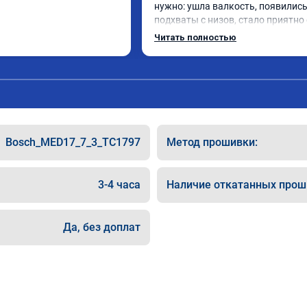
нужно: ушла валкость, появились
подхваты с низов, стало приятно 
Одни из лучших трат, в авто! 🔥
Читать полностью
Bosch_MED17_7_3_TC1797
Метод прошивки:
3-4 часа
Наличие откатанных прош
Да, без доплат