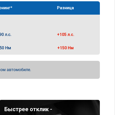
юнинг*
Разница
90 л.с.
+105 л.с.
50 Нм
+150 Нм
мом автомобиле.
Быстрее отклик -