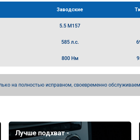
Заводские
Т
5.5 M157
585 л.с.
6
800 Нм
9
лько на полностью исправном, своевременно обслуживае
Лучше подхват -