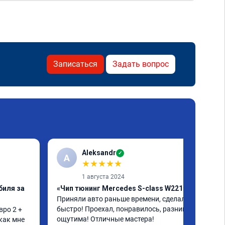
Записаться
Задать вопрос
Aleksandr
✓
A
★
★
★
★
★
1 августа 2024
биля за
«Чип тюнинг Mercedes S-class W221»
Приняли авто раньше времени, сделали 
быстро! Проехал, понравилось, разница 
ро 2 + 
ощутима! Отличные мастера!
как мне 