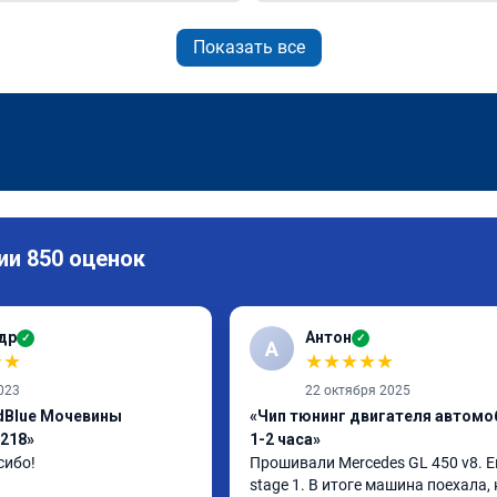
Показать все
ии 850 оценок
др
Антон
✓
✓
А
★
★
★
★
★
★
★
023
22 октября 2025
dBlue Мочевины
«Чип тюнинг двигателя автомо
218»
1-2 часа»
сибо!
Прошивали Mercedes GL 450 v8. Ев
stage 1. В итоге машина поехала, 