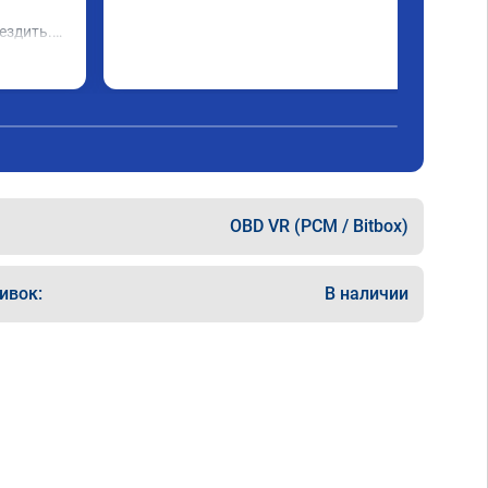
 
ездить.

OBD VR (PCM / Bitbox)
ивок:
В наличии