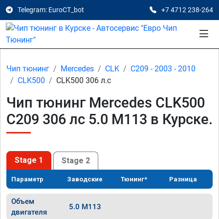
Telegram: EuroCT_bot
+7 4712 238-264
Чип тюнинг
Mercedes
CLK
C209 - 2003 - 2010
CLK500
CLK500 306 л.с
Чип тюнинг Mercedes CLK500
C209 306 лс 5.0 M113 в Курске.
Stage 1
Stage 2
Параметр
Заводские
Тюнинг*
Разница
Объем
5.0 M113
двигателя