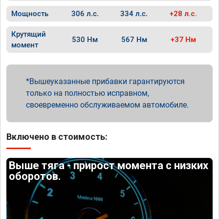
Мощность
306 л.с.
334 л.с.
+28 л.с.
Крутящий
530 Нм
567 Нм
+37 Нм
момент
Вышеуказанные прибавки гарантируются
только на полностью исправном,
своевременно обслуживаемом автомобиле.
Включено в стоимость:
Выше тяга - прирост момента с низких
оборотов.