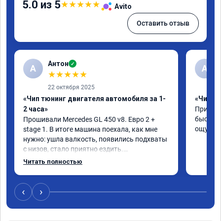
5.0 из 5
★
★
★
★
★
Avito
Оставить отзыв
Антон
✓
А
A
★
★
★
★
★
22 октября 2025
«Чип тюнинг двигателя автомобиля за 1-
«Чип тю
2 часа»
Приняли
быстро!
Прошивали Mercedes GL 450 v8. Евро 2 + 
ощутима
stage 1. В итоге машина поехала, как мне 
нужно: ушла валкость, появились подхваты 
с низов, стало приятно ездить.

Одни из лучших трат, в авто! 🔥
Читать полностью
‹
›