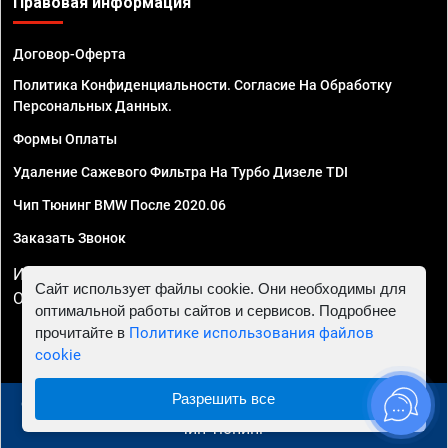
Правовая информация
Договор-Оферта
Политика Конфиденциальности. Согласие На Обработку
Персональных Данных.
Формы Оплаты
Удаление Сажевого Фильтра На Турбо Дизеле TDI
Чип Тюнинг BMW После 2020.06
Заказать Звонок
ИП Смирнов Георгий Павлович. ИНН 781302555843,
Сайт использует файлы cookie. Они необходимы для
ОГРНИП 324470400032610
оптимальной работы сайтов и сервисов. Подробнее
прочитайте в
Политике использования файлов
cookie
Разрешить все
© 2010 - 2026 Чип тюнинг в Курске - Автосервис "Евро
Чип Тюнинг"