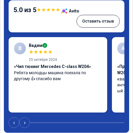
5.0 из 5
★
★
★
★
★
Avito
Оставить отзыв
Вадим
✓
В
А
★
★
★
★
★
25 октября 2024
«Чип тюнинг Mercedes C-class W204»
«Прошив
Ребята молодцы машина поехала по 
W205»
другому 👍 спасибо вам
квалифи
интелли
ый
‹
›