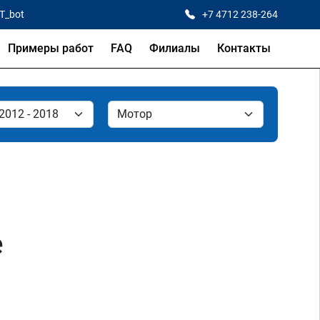
CT_bot
+7 4712 238-264
Примеры работ
FAQ
Филиалы
Контакты
е