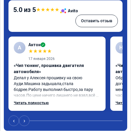
5.0 из 5
★
★
★
★
★
Avito
Оставить отзыв
Антон
✓
А
Н
★
★
★
★
★
17 января 2026
«Чип тюнинг, прошивка двигателя
«Чип т
автомобиля»
автомо
Делал у Алексея прошивку на свою 
Обратилс
Ауди.Машина задышала,стала 
договор
бодрее.Работу выполнил быстро,за пару 
меня вс
часов.По цене ничего лишнего не взял,всё 
час все
как договаривались заранее.После работы 
Арман с
Читать полностью
Читать 
возникали вопросы,всегда консультировал 
летела а
и был на связи.Теперь знаю,куда ехать в 
личку А
случае поломки авто.Однозначно 
может 
‹
›
рекомендую Алексея как грамотного 
спасибо 
специалиста!