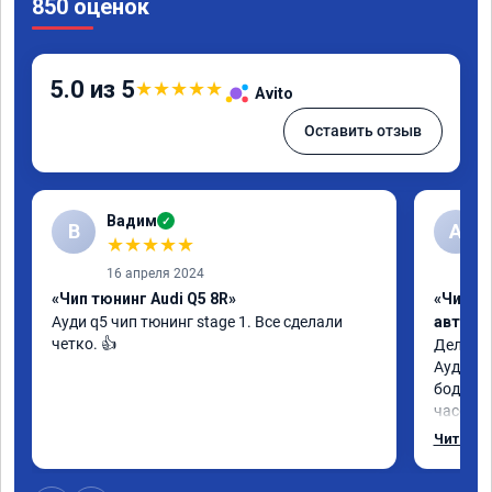
850 оценок
5.0 из 5
★
★
★
★
★
Avito
Оставить отзыв
Вадим
✓
В
А
★
★
★
★
★
16 апреля 2024
«Чип тюнинг Audi Q5 8R»
«Чип т
Ауди q5 чип тюнинг stage 1. Все сделали 
автомо
четко. 👍
Делал у
Ауди.Ма
бодрее.
часов.П
как дог
Читать 
возника
и был н