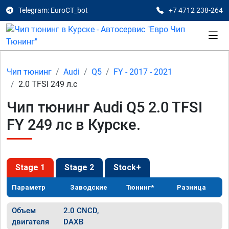
Telegram: EuroCT_bot
+7 4712 238-264
Чип тюнинг
Audi
Q5
FY - 2017 - 2021
2.0 TFSI 249 л.с
Чип тюнинг Audi Q5 2.0 TFSI
FY 249 лс в Курске.
Stage 1
Stage 2
Stock+
Параметр
Заводские
Тюнинг*
Разница
Объем
2.0 CNCD,
двигателя
DAXB