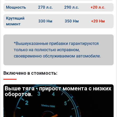
Мощность
270 л.с.
290 л.с.
+20 л.с.
Крутящий
330 Нм
350 Нм
+20 Нм
момент
Вышеуказанные прибавки гарантируются
только на полностью исправном,
своевременно обслуживаемом автомобиле.
Включено в стоимость:
Выше тяга - прирост момента с низких
оборотов.