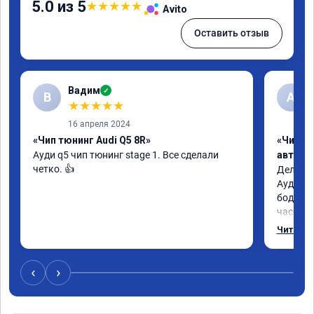
5.0 из 5
★
★
★
★
★
Avito
Оставить отзыв
Вадим
✓
В
А
★
★
★
★
★
16 апреля 2024
«Чип тюнинг Audi Q5 8R»
«Чип т
Ауди q5 чип тюнинг stage 1. Все сделали 
автомо
четко. 👍
Делал у
Ауди.Ма
бодрее.
часов.П
как дог
Читать 
возника
и был н
случае 
‹
›
рекомен
специал