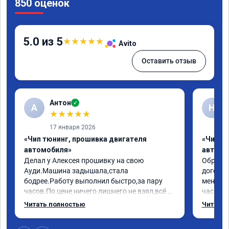
850 оценок
5.0 из 5
★
★
★
★
★
Avito
Оставить отзыв
Антон
✓
А
Н
★
★
★
★
★
17 января 2026
«Чип тюнинг, прошивка двигателя
«Чип т
автомобиля»
автомо
Делал у Алексея прошивку на свою 
Обратилс
Ауди.Машина задышала,стала 
договор
бодрее.Работу выполнил быстро,за пару 
меня вс
часов.По цене ничего лишнего не взял,всё 
час все
как договаривались заранее.После работы 
Арман с
Читать полностью
Читать 
возникали вопросы,всегда консультировал 
летела а
и был на связи.Теперь знаю,куда ехать в 
личку А