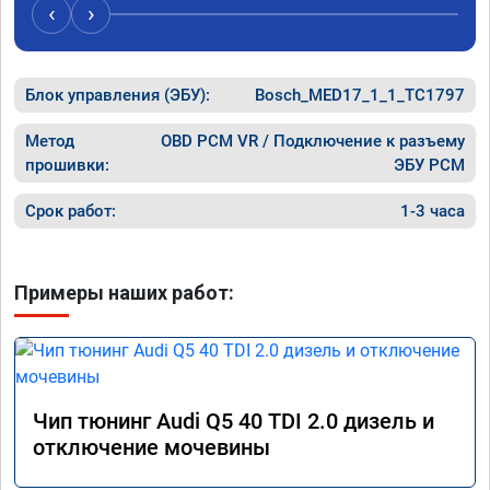
случае поломки авто.Однозначно 
может 
‹
›
рекомендую Алексея как грамотного 
спасибо 
специалиста!
Блок управления (ЭБУ):
Bosch_MED17_1_1_TC1797
Метод
OBD PCM VR / Подключение к разъему
прошивки:
ЭБУ PCM
Срок работ:
1-3 часа
Примеры наших работ:
Чип тюнинг Audi Q5 40 TDI 2.0 дизель и
отключение мочевины