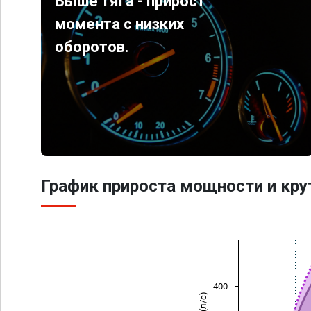
Выше тяга - прирост
момента с низких
оборотов.
График прироста мощности и кр
400