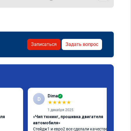
Записаться
Задать вопрос
Dima
✓
D
★
★
★
★
★
1 декабря 2025
еля
«Чип тюнинг, прошивка двигателя
автомобиля»
Стейдж1 и евро2 все сделали качественно. 