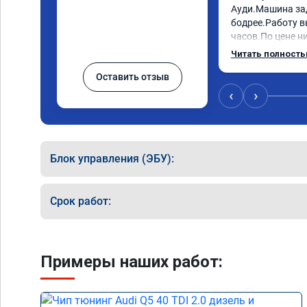
Ауди.Машина за
бодрее.Работу в
часов.По цене ни
как договаривал
Читать полност
работы возникал
Оставить отзыв
консультировал 
знаю,куда ехать 
‹
›
авто.Однозначно
как грамотного 
Блок управления (ЭБУ):
Срок работ:
Примеры наших работ: