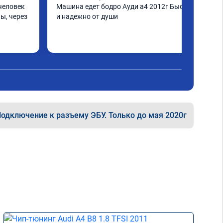
человек 
Машина едет бодро Ауди а4 2012г Быстро 
ы, через 
и надежно от души
шинка по 
нее в 
ать не 
ще раз 
одключение к разъему ЭБУ. Только до мая 2020г