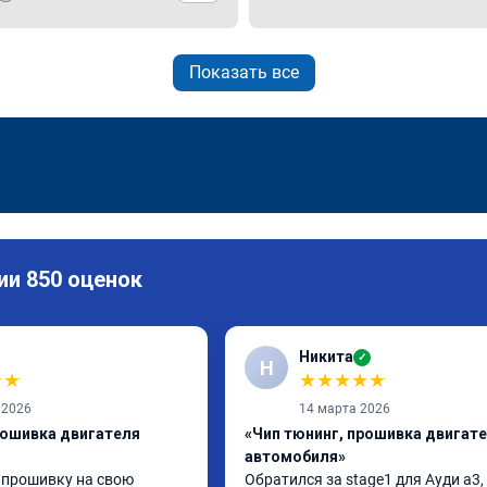
Показать все
ии 850 оценок
Никита
✓
Н
★
★
★
★
★
★
★
 2026
14 марта 2026
рошивка двигателя
«Чип тюнинг, прошивка двигат
автомобиля»
 прошивку на свою 
Обратился за stage1 для Ауди а3, 