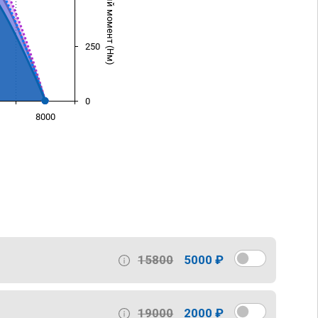
Крутящий момент (Нм)
250
0
8000
)
15800
5000 ₽
19000
2000 ₽