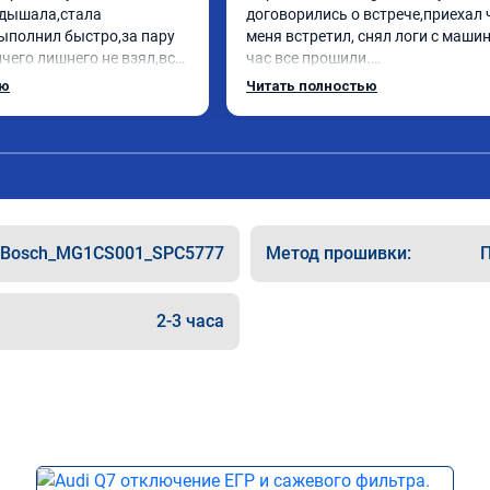
дышала,стала 
договорились о встрече,приехал 
ыполнил быстро,за пару 
меня встретил, снял логи с машин
чего лишнего не взял,всё 
час все прошили.

ись заранее.После 
Арман спасибо тебе огромное, ма
ью
Читать полностью
и вопросы,всегда 
летела а не поехала! Как писал ра
и был на связи.Теперь 
личку Арману смерть с косой догн
в случае поломки 
может 🤣машина едет не в себя, е
 рекомендую Алексея 
спасибо вам!!!!!!!
специалиста!
Bosch_MG1CS001_SPC5777
Метод прошивки:
П
2-3 часа