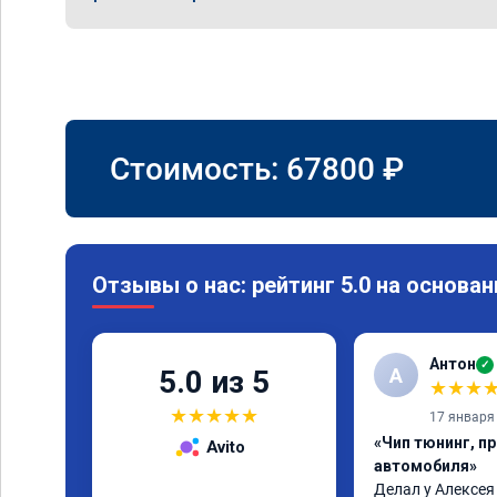
Стоимость:
67800
₽
Отзывы о нас: рейтинг 5.0 на основан
Антон
✓
А
5.0 из 5
★
★
★
★
★
★
★
★
17 января
«Чип тюнинг, п
Avito
автомобиля»
Делал у Алексея