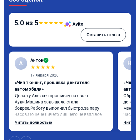
5.0 из 5
★
★
★
★
★
Avito
Оставить отзыв
Антон
✓
А
Н
★
★
★
★
★
17 января 2026
«Чип тюнинг, прошивка двигателя
«Чип т
автомобиля»
автомо
Делал у Алексея прошивку на свою 
Обратилс
Ауди.Машина задышала,стала 
договор
бодрее.Работу выполнил быстро,за пару 
меня вс
часов.По цене ничего лишнего не взял,всё 
час все
как договаривались заранее.После работы 
Арман с
Читать полностью
Читать 
возникали вопросы,всегда консультировал 
летела а
и был на связи.Теперь знаю,куда ехать в 
личку А
случае поломки авто.Однозначно 
может 