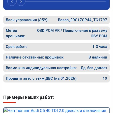
‹
›
рекомендую Алексея как грамотного 
спасибо 
специалиста!
Блок управления (ЭБУ):
Bosch_EDC17CP44_TC1797
Метод
OBD PCM VR / Подключение к разъему
прошивки:
ЭБУ PCM
Срок работ:
1-3 часа
Наличие откатанных прошивок:
В наличии
Возможна индивидуальная настройка:
Да, без доплат
Прошито авто с этим ДВС (на 01.2026):
19
Примеры наших работ: