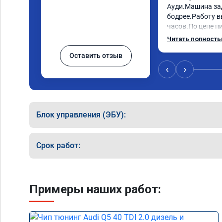
Ауди.Машина за
бодрее.Работу в
часов.По цене ни
как договаривал
Читать полност
работы возникал
Оставить отзыв
консультировал 
знаю,куда ехать 
‹
›
авто.Однозначно
как грамотного 
Блок управления (ЭБУ):
Срок работ:
Примеры наших работ: