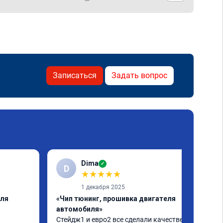
Записаться
Задать вопрос
Dima
✓
D
★
★
★
★
★
1 декабря 2025
еля
«Чип тюнинг, прошивка двигателя
автомобиля»
Стейдж1 и евро2 все сделали качественно. 