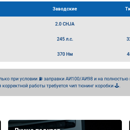
Заводские
Т
2.0 CHJA
245 л.с.
3
370 Нм
4
лько при условии ⛽ заправки АИ100/АИ98 и на полностью
я корректной работы требуется чип тюнинг коробки 🕹️.