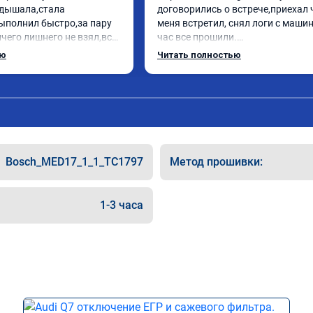
дышала,стала 
договорились о встрече,приехал 
ыполнил быстро,за пару 
меня встретил, снял логи с машин
чего лишнего не взял,всё 
час все прошили.

ись заранее.После 
Арман спасибо тебе огромное, ма
ью
Читать полностью
и вопросы,всегда 
летела а не поехала! Как писал ра
и был на связи.Теперь 
личку Арману смерть с косой догн
в случае поломки 
может 🤣машина едет не в себя, е
 рекомендую Алексея 
спасибо вам!!!!!!!
специалиста!
Bosch_MED17_1_1_TC1797
Метод прошивки:
1-3 часа