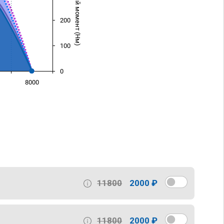
Крутящий момент (Нм)
200
100
0
8000
)
11800
2000 ₽
11800
2000 ₽