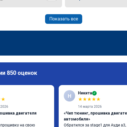
Показать все
ии 850 оценок
Никита
✓
Н
★
★
★
★
★
★
★
 2026
14 марта 2026
рошивка двигателя
«Чип тюнинг, прошивка двигат
автомобиля»
 прошивку на свою 
Обратился за stage1 для Ауди а3, 