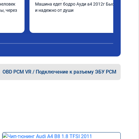
человек 
Машина едет бодро Ауди а4 2012г Быстро 
ы, через 
и надежно от души
шинка по 
нее в 
ать не 
ще раз 
OBD PCM VR / Подключение к разъему ЭБУ PCM