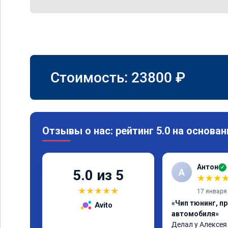
Стоимость:
23800
₽
Отзывы о нас: рейтинг 5.0 на основан
Антон
✓
А
5.0 из 5
★
★
★
★
★
★
★
★
17 января
«Чип тюнинг, п
Avito
автомобиля»
Делал у Алексея