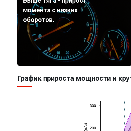
Выше тяга - прирост
момента с низких
оборотов.
График прироста мощности и кр
300
200