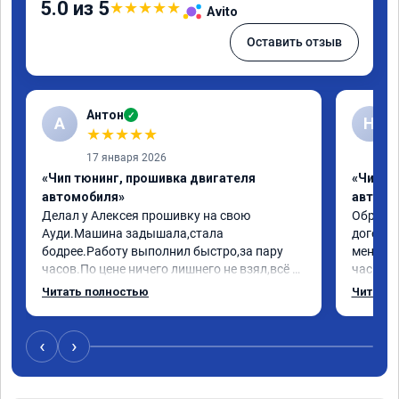
5.0 из 5
★
★
★
★
★
Avito
Оставить отзыв
Антон
✓
А
Н
★
★
★
★
★
17 января 2026
«Чип тюнинг, прошивка двигателя
«Чип т
автомобиля»
автомо
Делал у Алексея прошивку на свою 
Обратилс
Ауди.Машина задышала,стала 
договор
бодрее.Работу выполнил быстро,за пару 
меня вс
часов.По цене ничего лишнего не взял,всё 
час все
как договаривались заранее.После работы 
Арман с
Читать полностью
Читать 
возникали вопросы,всегда консультировал 
летела а
и был на связи.Теперь знаю,куда ехать в 
личку А
случае поломки авто.Однозначно 
может 
‹
›
рекомендую Алексея как грамотного 
спасибо 
специалиста!