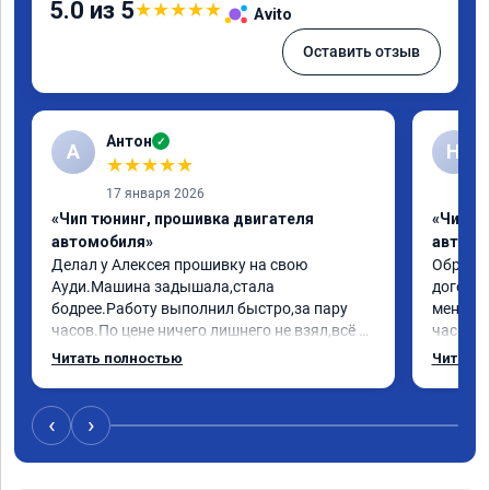
5.0 из 5
★
★
★
★
★
Avito
Оставить отзыв
Антон
✓
А
Н
★
★
★
★
★
17 января 2026
«Чип тюнинг, прошивка двигателя
«Чип т
автомобиля»
автомо
Делал у Алексея прошивку на свою 
Обратилс
Ауди.Машина задышала,стала 
договор
бодрее.Работу выполнил быстро,за пару 
меня вс
часов.По цене ничего лишнего не взял,всё 
час все
как договаривались заранее.После работы 
Арман с
Читать полностью
Читать 
возникали вопросы,всегда консультировал 
летела а
и был на связи.Теперь знаю,куда ехать в 
личку А
случае поломки авто.Однозначно 
может 
‹
›
рекомендую Алексея как грамотного 
спасибо 
специалиста!