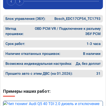
‹
›
рекомендую Алексея как грамотного 
спасибо 
специалиста!
Блок управления (ЭБУ):
Bosch_EDC17CP54_TC1793
Метод
OBD PCM VR / Подключение к разъему
прошивки:
ЭБУ PCM
Срок работ:
1-3 часа
Наличие откатанных прошивок:
В наличии
Возможна индивидуальная настройка:
Да, без доплат
Прошито авто с этим ДВС (на 01.2026):
31
Примеры наших работ: