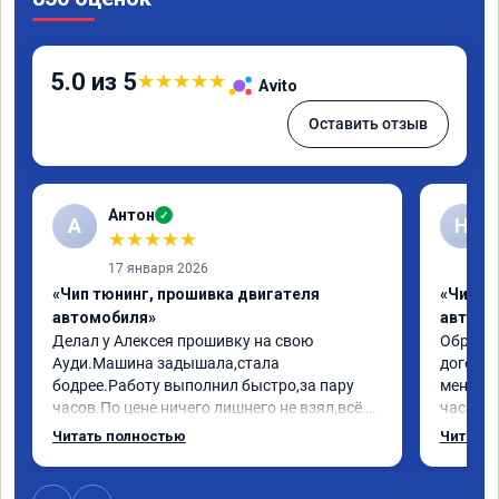
5.0 из 5
★
★
★
★
★
Avito
Оставить отзыв
Антон
✓
А
Н
★
★
★
★
★
17 января 2026
«Чип тюнинг, прошивка двигателя
«Чип т
автомобиля»
автомо
Делал у Алексея прошивку на свою 
Обратилс
Ауди.Машина задышала,стала 
договор
бодрее.Работу выполнил быстро,за пару 
меня вс
часов.По цене ничего лишнего не взял,всё 
час все
как договаривались заранее.После работы 
Арман с
Читать полностью
Читать 
возникали вопросы,всегда консультировал 
летела а
и был на связи.Теперь знаю,куда ехать в 
личку А
случае поломки авто.Однозначно 
может 