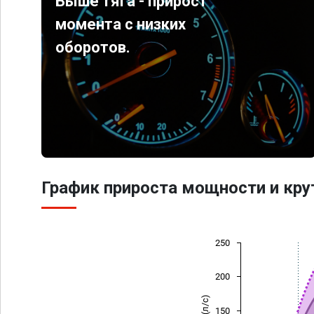
Выше тяга - прирост
момента с низких
оборотов.
График прироста мощности и кр
250
200
150