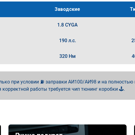
Заводские
Т
1.8 CYGA
190 л.с.
2
320 Нм
4
лько при условии ⛽ заправки АИ100/АИ98 и на полностью
я корректной работы требуется чип тюнинг коробки 🕹️.