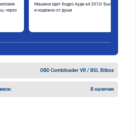
человек 
Машина едет бодро Ауди а4 2012г Быстро 
ы, через 
и надежно от души
шинка по 
нее в 
ать не 
ще раз 
OBD Combiloader VR / BSL Bitbox
ивок:
В наличии