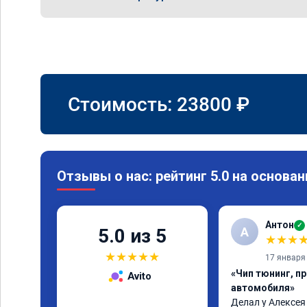
Стоимость:
23800
₽
Отзывы о нас: рейтинг 5.0 на основан
Антон
✓
А
5.0 из 5
★
★
★
★
★
★
★
★
17 января
«Чип тюнинг, п
Avito
автомобиля»
Делал у Алексея