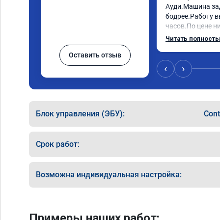
Ауди.Машина за
бодрее.Работу в
часов.По цене ни
как договаривал
Читать полност
работы возникал
Оставить отзыв
консультировал 
знаю,куда ехать 
‹
›
авто.Однозначно
как грамотного 
Блок управления (ЭБУ):
Cont
Срок работ:
Возможна индивидуальная настройка:
Примеры наших работ: