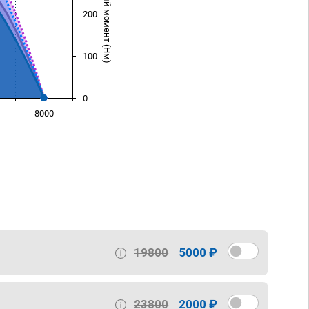
Крутящий момент (Нм)
200
100
0
8000
)
19800
5000 ₽
23800
2000 ₽