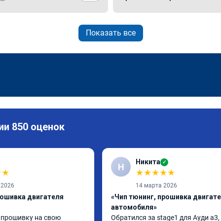
Показать все
ии 850 оценок
Никита
✓
Н
★
★
★
★
★
★
★
 2026
14 марта 2026
рошивка двигателя
«Чип тюнинг, прошивка двигат
автомобиля»
 прошивку на свою 
Обратился за stage1 для Ауди а3, 