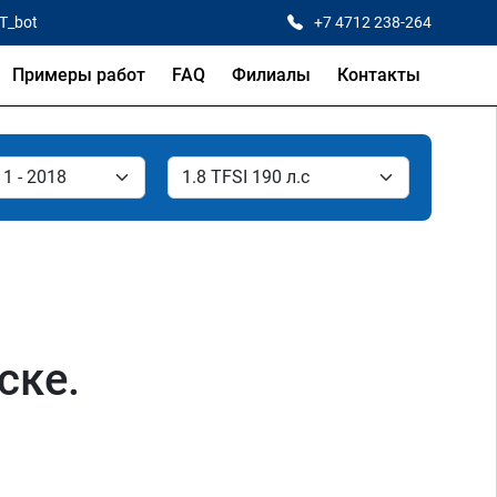
CT_bot
+7 4712 238-264
Примеры работ
FAQ
Филиалы
Контакты
ске.