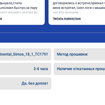
дышала,стала 
договорились о встрече,приехал 
ыполнил быстро,за пару 
меня встретил, снял логи с машин
чего лишнего не взял,всё 
час все прошили.

ись заранее.После 
Арман спасибо тебе огромное, ма
ью
Читать полностью
и вопросы,всегда 
летела а не поехала! Как писал ра
и был на связи.Теперь 
личку Арману смерть с косой догн
в случае поломки 
может 🤣машина едет не в себя, е
 рекомендую Алексея 
спасибо вам!!!!!!!
специалиста!
inental_Simos_18_1_TC1791
Метод прошивки:
2-4 часа
Наличие откатанных прош
Да, без доплат