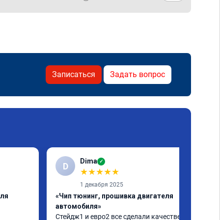
Записаться
Задать вопрос
Dima
✓
D
★
★
★
★
★
1 декабря 2025
еля
«Чип тюнинг, прошивка двигателя
автомобиля»
Стейдж1 и евро2 все сделали качественно. 