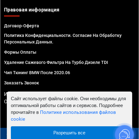
Правовая информация
Договор-Оферта
Политика Конфиденциальности. Согласие На Обработку
Персональных Данных.
Формы Оплаты
Удаление Сажевого Фильтра На Турбо Дизеле TDI
Чип Тюнинг BMW После 2020.06
Заказать Звонок
ИП Смирнов Георгий Павлович. ИНН 781302555843,
Сайт использует файлы cookie. Они необходимы для
ОГРНИП 324470400032610
оптимальной работы сайтов и сервисов. Подробнее
прочитайте в
Политике использования файлов
cookie
Разрешить все
© 2010 - 2026 Чип тюнинг в Курске - Автосервис "Евро