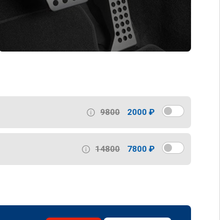
9800
2000 ₽
14800
7800 ₽