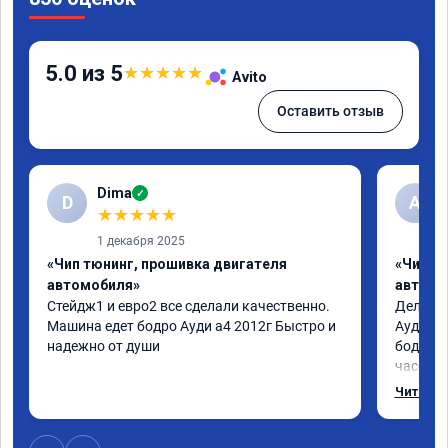
5.0 из 5
★
★
★
★
★
Avito
Оставить отзыв
Dima
✓
D
А
★
★
★
★
★
1 декабря 2025
«Чип тюнинг, прошивка двигателя
«Чип т
автомобиля»
автомо
Стейдж1 и евро2 все сделали качественно. 
Делал у
Машина едет бодро Ауди а4 2012г Быстро и 
Ауди.Ма
надежно от души
бодрее.
часов.П
как дог
Читать 
возника
и был н
случае 