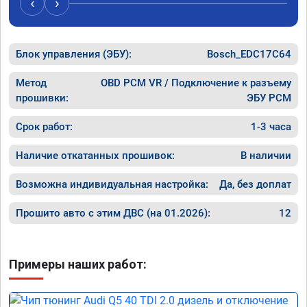
‹
›
рекомен
специал
Блок управления (ЭБУ):
Bosch_EDC17C64
Метод
OBD PCM VR / Подключение к разъему
прошивки:
ЭБУ PCM
Срок работ:
1-3 часа
Наличие откатанных прошивок:
В наличии
Возможна индивидуальная настройка:
Да, без доплат
Прошито авто с этим ДВС (на 01.2026):
12
Примеры наших работ: