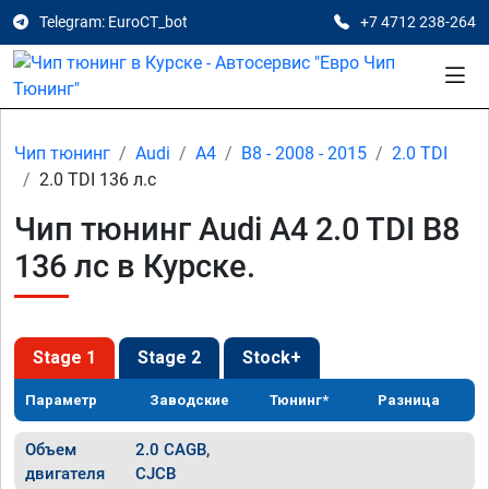
Telegram: EuroCT_bot
+7 4712 238-264
Чип тюнинг
Audi
A4
B8 - 2008 - 2015
2.0 TDI
2.0 TDI 136 л.с
Чип тюнинг Audi A4 2.0 TDI B8
136 лс в Курске.
Stage 1
Stage 2
Stock+
Параметр
Заводские
Тюнинг*
Разница
Объем
2.0 CAGB,
двигателя
CJCB