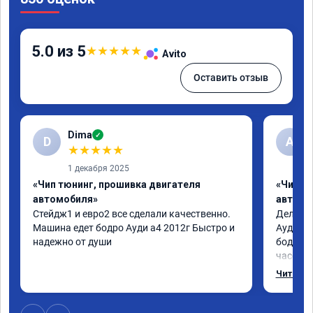
5.0 из 5
★
★
★
★
★
Avito
Оставить отзыв
Dima
✓
D
А
★
★
★
★
★
1 декабря 2025
«Чип тюнинг, прошивка двигателя
«Чип т
автомобиля»
автомо
Стейдж1 и евро2 все сделали качественно. 
Делал у
Машина едет бодро Ауди а4 2012г Быстро и 
Ауди.Ма
надежно от души
бодрее.
часов.П
как дог
Читать 
возника
и был н
случае 