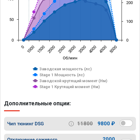
200
50
100
0
0
0
1000
1500
2000
2500
3000
3500
4000
4500
5000
Об/мин
Заводская мощность (лс)
Stage 1 Мощность (лс)
Заводской крутящий момент (Нм)
Stage 1 Крутящий момент (Нм)
Дополнительные опции:
11800
9800 ₽
Чип тюнинг DSG
2000
Отключение сажевого