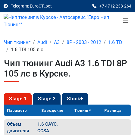
Telegram: EuroCT_bot
+7 4712 238-264
Чип тюнинг
Audi
A3
8P - 2003 - 2012
1.6 TDI
1.6 TDI 105 л.с
Чип тюнинг Audi A3 1.6 TDI 8P
105 лс в Курске.
Stage 1
Stage 2
Stock+
Параметр
Заводские
Тюнинг*
Разница
Объем
1.6 CAYC,
двигателя
CCSA