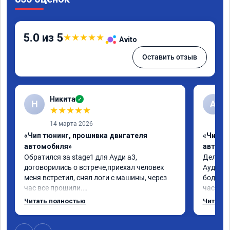
5.0 из 5
★
★
★
★
★
Avito
Оставить отзыв
Никита
✓
Н
А
★
★
★
★
★
14 марта 2026
«Чип тюнинг, прошивка двигателя
«Чип т
автомобиля»
автомо
Обратился за stage1 для Ауди а3, 
Делал у
договорились о встрече,приехал человек 
Ауди.Ма
меня встретил, снял логи с машины, через 
бодрее.
час все прошили.

часов.П
Арман спасибо тебе огромное, машинка по 
как дог
Читать полностью
Читать 
летела а не поехала! Как писал ранее в 
возника
личку Арману смерть с косой догнать не 
и был н
может 🤣машина едет не в себя, еще раз 
случае 