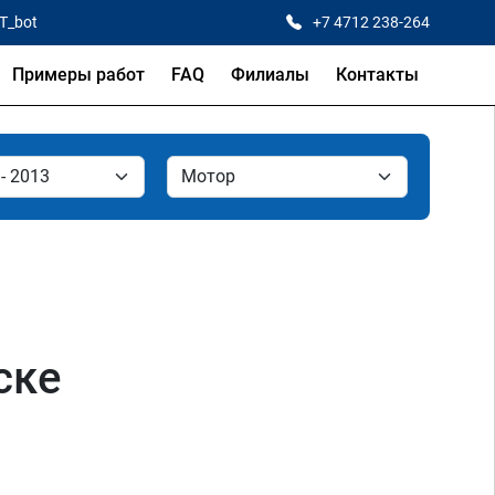
CT_bot
+7 4712 238-264
Примеры работ
FAQ
Филиалы
Контакты
ске