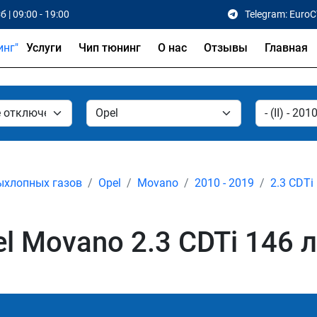
б | 09:00 - 19:00
Telegram: Euro
Услуги
Чип тюнинг
О нас
Отзывы
Главная
ыхлопных газов
Opel
Movano
2010 - 2019
2.3 CDTi
 Movano 2.3 CDTi 146 л.