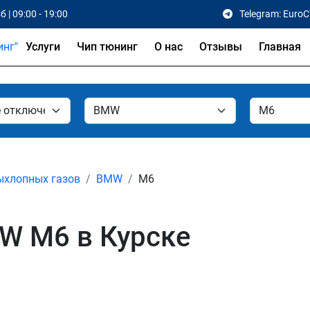
б | 09:00 - 19:00
Telegram: Euro
Услуги
Чип тюнинг
О нас
Отзывы
Главная
ыхлопных газов
BMW
M6
W M6 в Курске