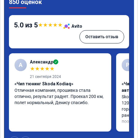
850 оценок
5.0 из 5
★
★
★
★
★
Avito
Оставить отзыв
Александр
✓
А
Р
★
★
★
★
★
21 сентября 2024
«Чип тюнинг Skoda Kodiaq»
«Чип т
Отличная компания, прошивка стала 
автомо
отлично, результат радует. Проехал 200 км, 
Skoda Ra
полет нормальный, Денису спасибо.
120 л.с.
гораздо
раньше 
пообща