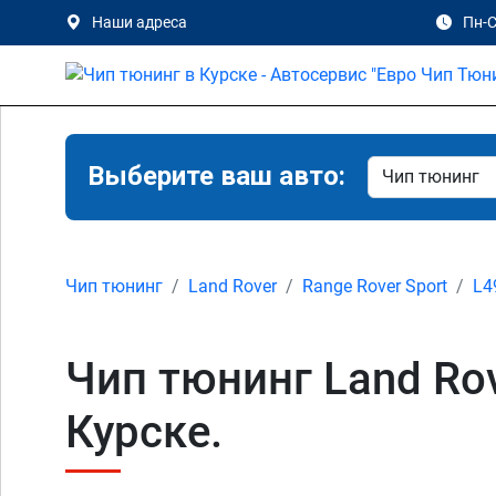
Наши адреса
Пн-С
Выберите ваш авто:
Чип тюнинг
Land Rover
Range Rover Sport
L4
Чип тюнинг Land Rov
Курске.