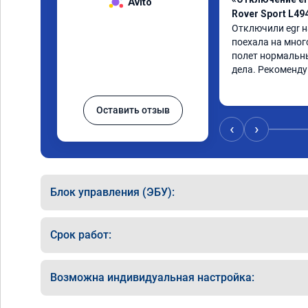
Avito
Rover Sport L49
Отключили egr на
поехала на мног
полет нормальны
дела. Рекоменд
Оставить отзыв
‹
›
Блок управления (ЭБУ):
Срок работ:
Возможна индивидуальная настройка: