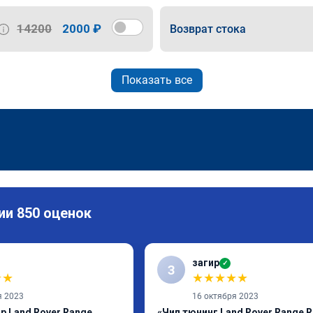
14200
2000 ₽
Возврат стока
Показать все
ии 850 оценок
загир
✓
З
★
★
★
★
★
★
★
я 2023
16 октября 2023
р Land Rover Range
«Чип тюнинг Land Rover Range R