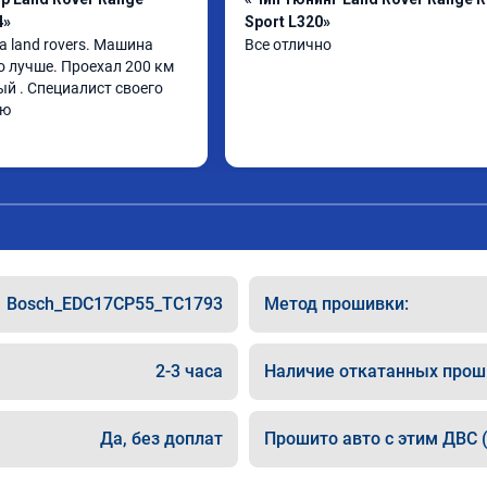
4»
Sport L320»
 land rovers. Машина 
Все отлично
о лучше. Проехал 200 км 
й . Специалист своего 
ую
Bosch_EDC17CP55_TC1793
Метод прошивки:
2-3 часа
Наличие откатанных прош
Да, без доплат
Прошито авто с этим ДВС (