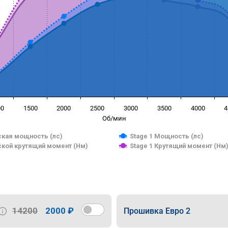
00
1500
2000
2500
3000
3500
4000
4
Об/мин
кая мощность (лс)
Stage 1 Мощность (лс)
кой крутящий момент (Нм)
Stage 1 Крутящий момент (Нм
14200
2000 ₽
Прошивка Евро 2