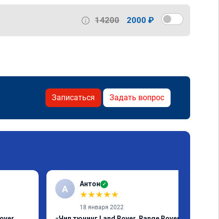
14200
2000 ₽
Записаться
Задать вопрос
Антон
✓
А
★
★
★
★
★
18 января 2022
over
«Чип тюнинг Land Rover, Range Rover»