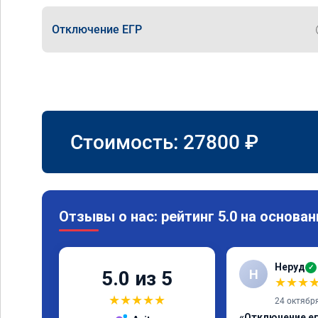
Отключение ЕГР
Стоимость:
27800
₽
Отзывы о нас: рейтинг 5.0 на основан
Неруд
✓
Н
5.0 из 5
★
★
★
★
★
★
★
★
24 октябр
«Отключение ег