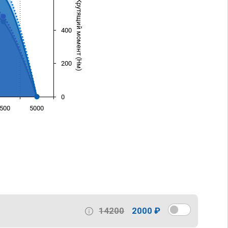
Крутящий момент (Нм)
400
200
0
500
5000
)
14200
2000 ₽