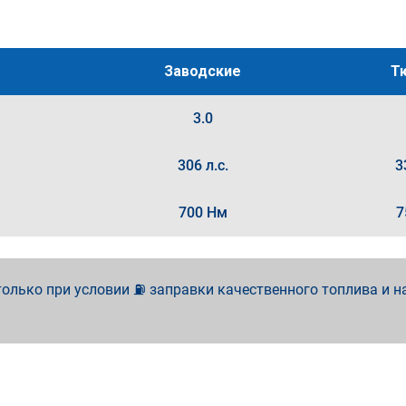
Заводские
Т
3.0
306 л.с.
3
700 Нм
7
олько при условии ⛽ заправки качественного топлива и н