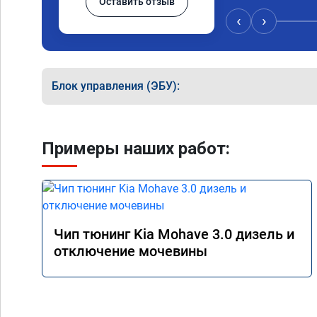
Оставить отзыв
Значительно упал
15 город, уже тр
‹
›
12.5. Коробка п
наборе скорости.
отзывчевее. В це
Блок управления (ЭБУ):
Примеры наших работ:
Чип тюнинг Kia Mohave 3.0 дизель и
отключение мочевины