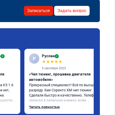
Записаться
Задать вопрос
а
Руслан
✓
✓
Р
★
★
★
★
★
5 сентября 2025
еля
«Чип тюнинг, прошивка двигателя
автомобиля»
 K5 1.6 
Прекрасный специалист! Всё по высшему 
 нет, 
разряду. Кия Соренто XM чип тюнинг. 
на 
Сделали быстро и качественно. Телефон 
щности и 
записал в записную книжку, всем 
 
рекомендую! Еще вот поеду в ближайшее 
Читать полностью
ечно не 
дни брата Мазду 6 2016 год отгоню на чип 