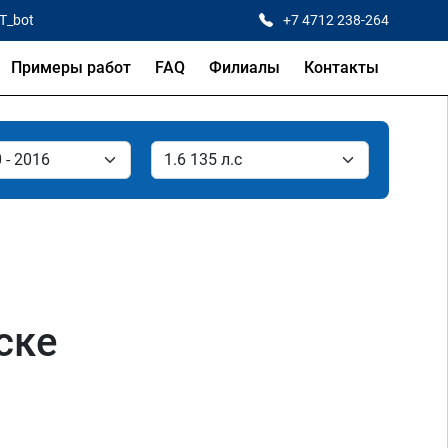
CT_bot
+7 4712 238-264
Примеры работ
FAQ
Филиалы
Контакты
ске