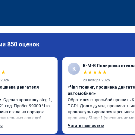
ии 850 оценок
К-М-В Полировка стекл
К
★
★
★
★
★
★
★
 2026
23 ноября 2025
рошивка двигателя
«Чип тюнинг, прошивка двигат
автомобиля»
 Сделал прошивку steg 1, 
Обратился с просьбой прошить Kia
21 год. Пробег 99000.Что 
T-GDI. Долго думал, прошивать или
ина стала на порядок 
проконсультировался и решился 
лнительных лошадей 
прошивку Stage 1 (увеличение мо
твуется и 
отзывчивости с сохранением всех
ью
Читать полностью
крутящего момента. 
функций и экологии). Машина кон