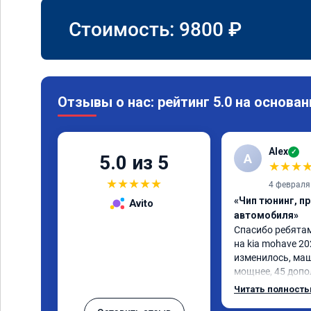
Стоимость:
9800
₽
Отзывы о нас: рейтинг 5.0 на основан
Alex
✓
A
5.0 из 5
★
★
★
★
★
★
★
★
4 февраля
«Чип тюнинг, п
Avito
автомобиля»
Спасибо ребятам.
на kia mohave 20
изменилось, маш
мощнее, 45 допо
существенно чувс
Читать полност
соответственно 