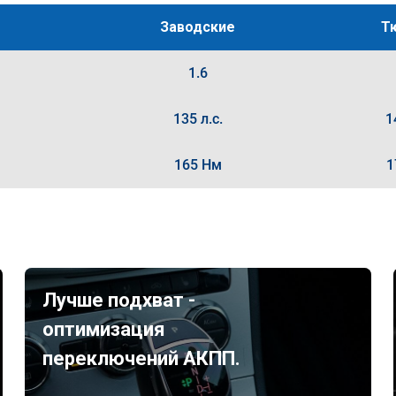
Заводские
Т
1.6
135 л.с.
1
165 Нм
1
Лучше подхват -
оптимизация
переключений АКПП.