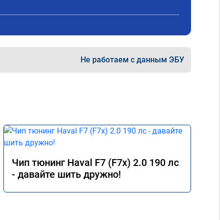
 два 
тюнинг.
ка +- 
 обгоны 
ень 
 
Не работаем с данным ЭБУ
е на 
шивке) 
кономия 
об 
". В 
н, 
 
094
Чип тюнинг Haval F7 (F7x) 2.0 190 лс
- давайте шить дружно!