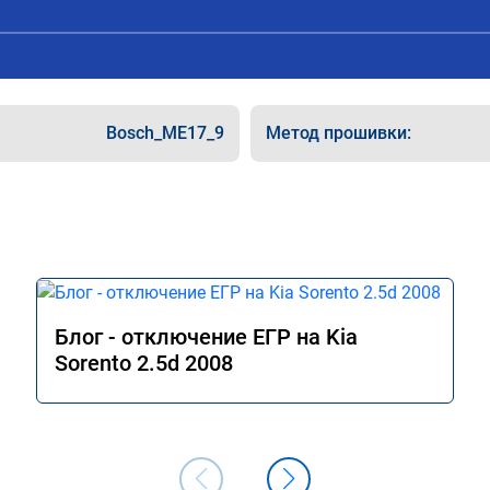
 расход, был в среднем 
стала космолетом и не получила в
и дня катаюсь, держит 12-
раза больше мощности, но прибав
ерестала подпинывать при 
15% вполне ощущается, по трассе
 Педаль газа более 
стали увереннее. На удивление оч
лом, я очень доволен.!
понравился ECO режим на 
модифицированной прошивке - по
Bosch_ME17_9
Метод прошивки:
отзывчивости авто больше похож
режим Comfort (на заводской про
при этом сохранилась та самая э
в данном режиме - отличный спос
сэкономить топливо, когда нет 
необходимости давать "тапок в пол
общем и целом прошивкой доволе
отличный результат. Рекомендую
однозначно! Сертификат № А011
Блог - отключение ЕГР на Kia
Sorento 2.5d 2008