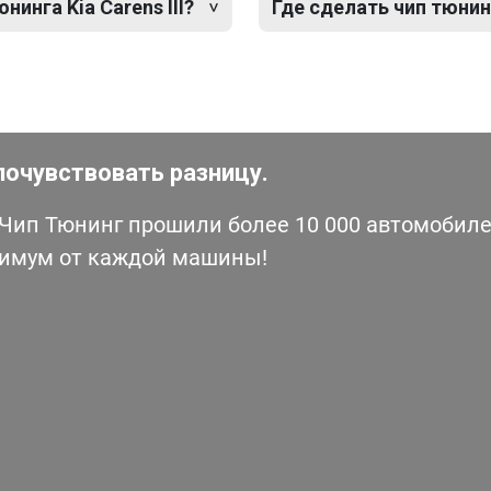
инга Kia Carens III?
Где сделать чип тюнинг 
почувствовать разницу.
ип Тюнинг прошили более 10 000 автомобилей
симум от каждой машины!